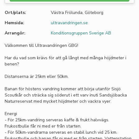
Ort/plats:
Västra Frölunda, Göteborg
Hemsida:
ultravandringen.se
Arrangör:
Konditionsgruppen Sverige AB
Välkommen till Ultravandringen GBG!
Har du vad som krävs för att gå långt med många höjdmeter i
benen?
Distanserna är 25km eller 50km.
Banan för höstens vandring kommer att börja utanför Sisjö
Scoutkår och sträcka sig söderut i ett varv inuti Sandsjöbacka
Naturreservat med mycket höjdmeter och vackra vyer.
Energi
- För 25km-vandring serveras kaffe & frukt halvvägs.
Frukostbulle får ni med er från starten.
- För 50km-vandrarna serveras en stabil lunch vid 25 km.
Frukostbulle och banan får ni med er från starten. Vattenstation