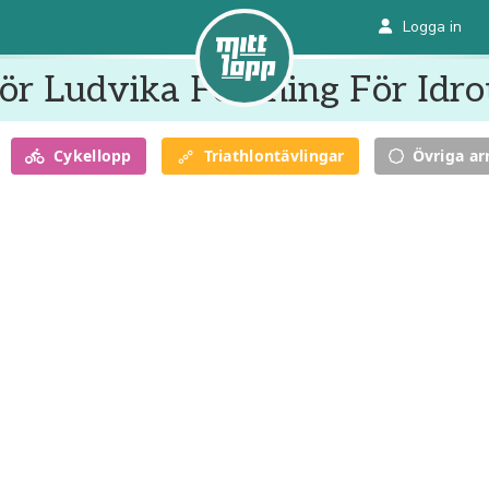
Logga in
r Ludvika Förening För Idro
Cykel
lopp
Triathlon
tävlingar
Övriga a