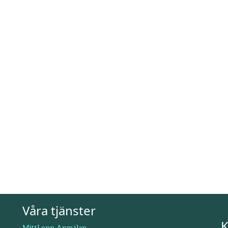
Våra tjänster
K
MittLopp Anmälan