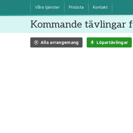
Våra tjänster
Prislista
Kontakt
Kommande tävlingar fö
Alla
arrangemang
Löpartävlingar