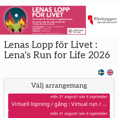
Lenas Lopp för Livet :
Lena's Run for Life 2026
Välj arrangemang
mån 31 augusti–sön 6 september
Virtuell löpning / gång : Virtual run / walk • 31 aug – 6 sept
mån 31 augusti–sön 6 september