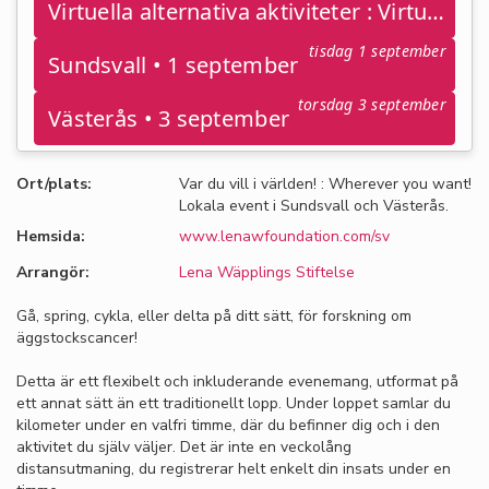
Virtuella alternativa aktiviteter : Virtual alternative activities • 31 aug – 6 sept
tisdag 1 september
Sundsvall • 1 september
torsdag 3 september
Västerås • 3 september
Ort/plats:
Var du vill i världen! : Wherever you want!
Lokala event i Sundsvall och Västerås.
Hemsida:
www.lenawfoundation.com/sv
Arrangör:
Lena Wäpplings Stiftelse
Gå, spring, cykla, eller delta på ditt sätt, för forskning om
äggstockscancer!
Detta är ett flexibelt och inkluderande evenemang, utformat på
ett annat sätt än ett traditionellt lopp. Under loppet samlar du
kilometer under en valfri timme, där du befinner dig och i den
aktivitet du själv väljer. Det är inte en veckolång
distansutmaning, du registrerar helt enkelt din insats under en