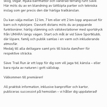
skog, stigar, mjuka barrmattor och varierad terräng runt Säve.
Här möts du av en blandning av lättlöpta partier och tekniska
inslag som ger precis den där härliga trailkänslan.
Du kan välja mellan 12 km, 7 km eller ett 2 km-lopp anpassat för
barn och nybörjare. Oavsett distans möts du av peppande
funktionärer, härlig stämning och vätskestationer med sportdryck
från UMARA längs vägen. Start och mål är vid Säve Sportklubb,
där löpare, familj och publik samlas i en varm och inkluderande
atmosfär.
Medalj till alla deltagare samt pris till bästa dam/herr för
respektive sträcka.
Säve Trail Run är ett lopp för dig som vill jaga tid, känsla – eller
bara njuta av naturen i gott sällskap.
Välkommen till premiären!
All praktisk information, inklusive banprofiler och kartor,
publiceras successivt på hemsidan – vi håller dig uppdaterad!