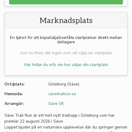
Marknadsplats
En tjänst för att köpa/sälja/överlåta startplatser direkt mellan
deltagare
Just nu finns det ingen som vill sälja sin startplats
Här hittar du info om hur säljer din startplats
Ort/plats:
Göteborg (Säve)
Hemsida:
savetrailrun.se
Arrangör:
Säve SK
Säve Trail Run är ett helt nytt traillopp i Göteborg som har
premiär 22 augusti 2026 i Säve.
Loppet bjuder på en naturnära upplevelse där du springer genom