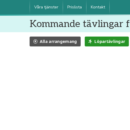
Våra tjänster
Prislista
Kontakt
Kommande tävlingar fö
Alla
arrangemang
Löpartävlingar