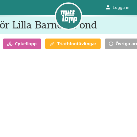
Logga in
r Lilla Barnets Fond
Cykel
lopp
Triathlon
tävlingar
Övriga a