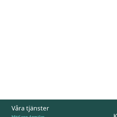
Våra tjänster
K
MittLopp Anmälan