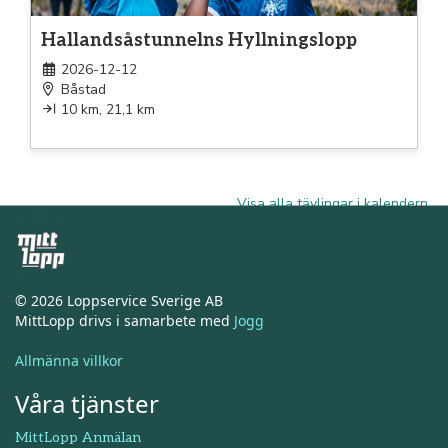
Hallandsåstunnelns Hyllningslopp
2026-12-12
Båstad
10 km, 21,1 km
Visa alla tävlingar i kalendern
© 2026 Loppservice Sverige AB
MittLopp drivs i samarbete med
Jogg
Allmänna villkor
Våra tjänster
MittLopp Anmälan