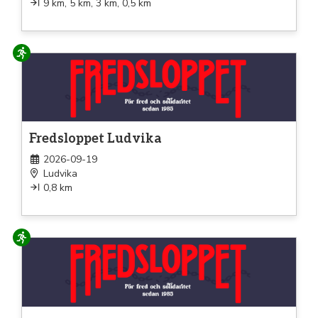
9 km, 5 km, 3 km, 0,5 km
Löpning
Fredsloppet Ludvika
2026-09-19
Ludvika
0,8 km
Löpning