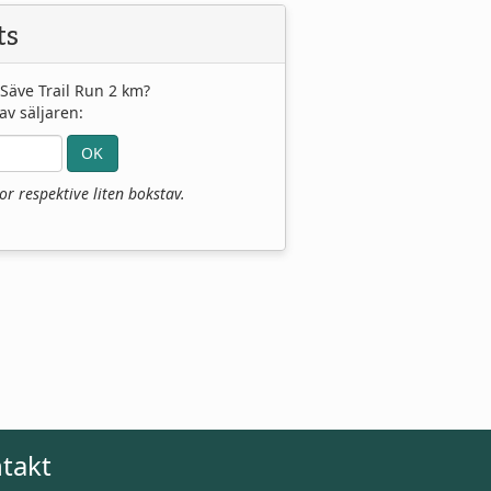
ts
l Säve Trail Run 2 km?
av säljaren:
r respektive liten bokstav.
takt