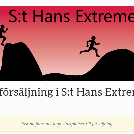
l försäljning i S:t Hans Ext
Just nu finns det inga startplatser till försäljning