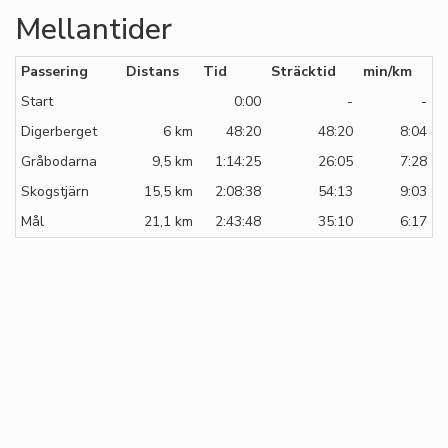
Mellantider
Passering
Distans
Tid
Sträcktid
min/km
Start
0:00
-
-
Digerberget
6 km
48:20
48:20
8:04
Gråbodarna
9,5 km
1:14:25
26:05
7:28
Skogstjärn
15,5 km
2:08:38
54:13
9:03
Mål
21,1 km
2:43:48
35:10
6:17