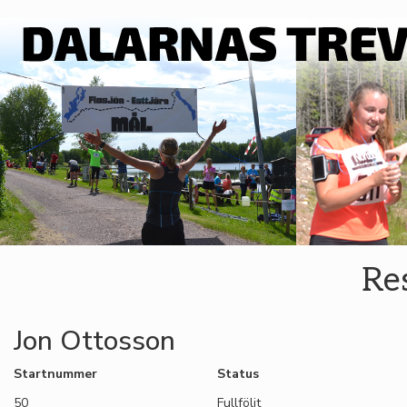
Res
Jon Ottosson
Startnummer
Status
50
Fullföljt