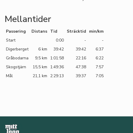
Mellantider
Passering
Distans
Tid
Sträcktid
min/km
Start
0:00
-
-
Digerberget
6 km
39:42
39:42
6:37
Gråbodarna
9,5 km
1:01:58
22:16
6:22
Skogstjärn
15,5 km
1:49:36
47:38
7:57
Mål
21,1 km
2:29:13
39:37
7:05