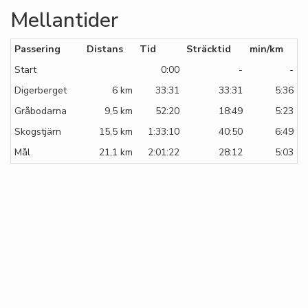
Mellantider
Passering
Distans
Tid
Sträcktid
min/km
Start
0:00
-
-
Digerberget
6 km
33:31
33:31
5:36
Gråbodarna
9,5 km
52:20
18:49
5:23
Skogstjärn
15,5 km
1:33:10
40:50
6:49
Mål
21,1 km
2:01:22
28:12
5:03