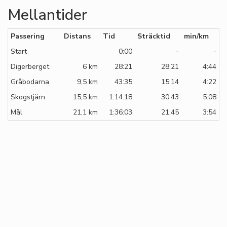
Mellantider
Passering
Distans
Tid
Sträcktid
min/km
Start
0:00
-
-
Digerberget
6 km
28:21
28:21
4:44
Gråbodarna
9,5 km
43:35
15:14
4:22
Skogstjärn
15,5 km
1:14:18
30:43
5:08
Mål
21,1 km
1:36:03
21:45
3:54