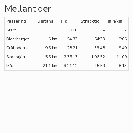
Mellantider
Passering
Distans
Tid
Sträcktid
min/km
Start
0:00
-
-
Digerberget
6 km
54:33
54:33
9:06
Gråbodarna
9,5 km
1:28:21
33:48
9:40
Skogstjärn
15,5 km
2:35:13
1:06:52
11:09
Mål
21,1 km
3:21:12
45:59
8:13