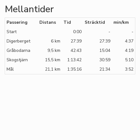
Mellantider
Passering
Distans
Tid
Sträcktid
min/km
Start
0:00
-
-
Digerberget
6 km
27:39
27:39
4:37
Gråbodarna
9,5 km
42:43
15:04
4:19
Skogstjärn
15,5 km
1:13:42
30:59
5:10
Mål
21,1 km
1:35:16
21:34
3:52