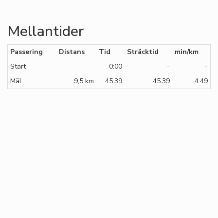
Mellantider
Passering
Distans
Tid
Sträcktid
min/km
Start
0:00
-
-
Mål
9,5 km
45:39
45:39
4:49