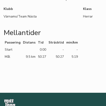
Klubb
Klass
Värnamo/Team Nästa
Herrar
Mellantider
Passering
Distans
Tid
Sträcktid
min/km
Start
0:00
-
-
Mål
9,5 km
50:27
50:27
5:19