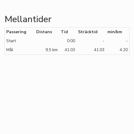
Mellantider
Passering
Distans
Tid
Sträcktid
min/km
Start
0:00
-
-
Mål
9,5 km
41:03
41:03
4:20