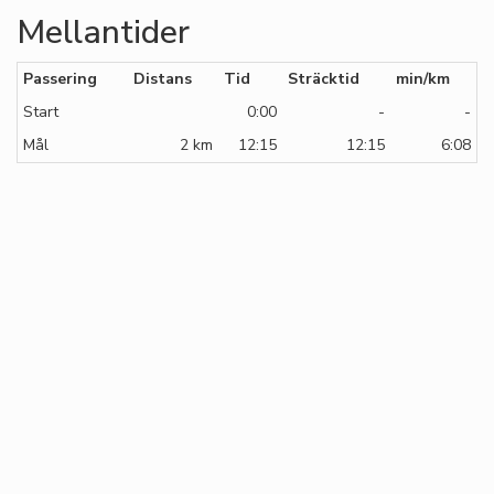
Mellantider
Passering
Distans
Tid
Sträcktid
min/km
Start
0:00
-
-
Mål
2 km
12:15
12:15
6:08