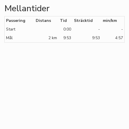
Mellantider
Passering
Distans
Tid
Sträcktid
min/km
Start
0:00
-
-
Mål
2 km
9:53
9:53
4:57