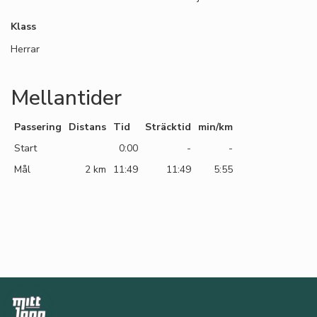
Klass
Herrar
Mellantider
Passering
Distans
Tid
Sträcktid
min/km
Start
0:00
-
-
Mål
2 km
11:49
11:49
5:55