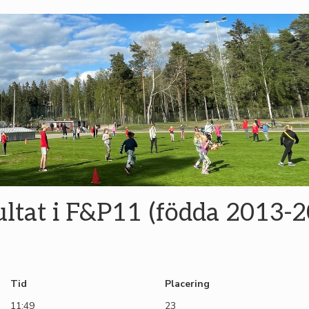
ltat i F&P11 (födda 2013-
Tid
Placering
11:49
23