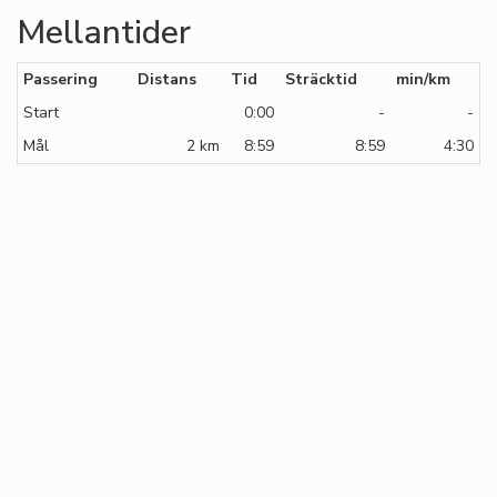
Mellantider
Passering
Distans
Tid
Sträcktid
min/km
Start
0:00
-
-
Mål
2 km
8:59
8:59
4:30