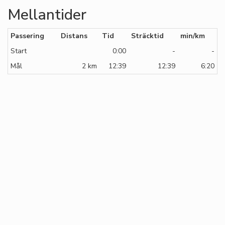
Mellantider
Passering
Distans
Tid
Sträcktid
min/km
Start
0:00
-
-
Mål
2 km
12:39
12:39
6:20