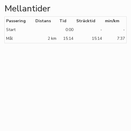
Mellantider
Passering
Distans
Tid
Sträcktid
min/km
Start
0:00
-
-
Mål
2 km
15:14
15:14
7:37