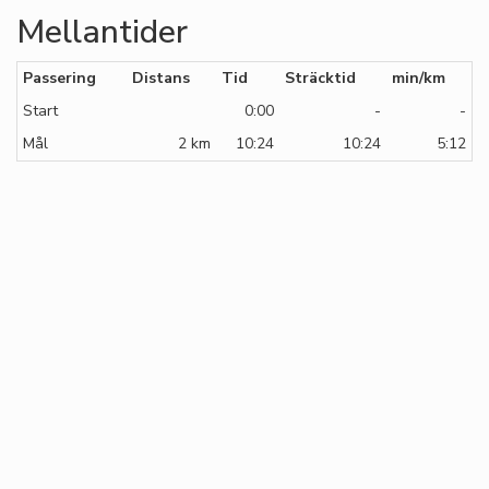
Mellantider
Passering
Distans
Tid
Sträcktid
min/km
Start
0:00
-
-
Mål
2 km
10:24
10:24
5:12