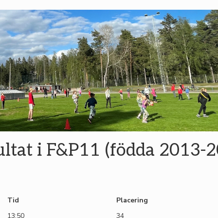
ltat i F&P11 (födda 2013-
Tid
Placering
13:50
34