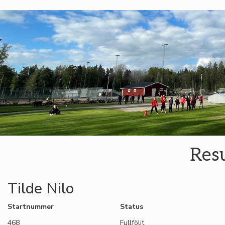
Resu
Tilde Nilo
Startnummer
Status
468
Fullföljt