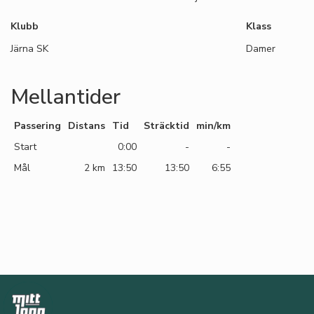
Klubb
Klass
Järna SK
Damer
Mellantider
Passering
Distans
Tid
Sträcktid
min/km
Start
0:00
-
-
Mål
2 km
13:50
13:50
6:55