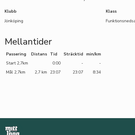
Klubb
Klass
Jönköping
Funktionsnedsa
Mellantider
Passering
Distans
Tid
Sträcktid
min/km
Start 2,7km
0:00
-
-
Mål 2,7km
2,7 km
23:07
23:07
8:34