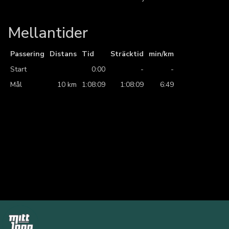
Mellantider
Passering
Distans
Tid
Sträcktid
min/km
Start
0:00
-
-
Mål
10 km
1:08:09
1:08:09
6:49