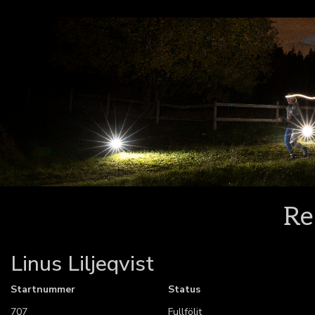
Re
Linus Liljeqvist
Startnummer
Status
707
Fullföljt