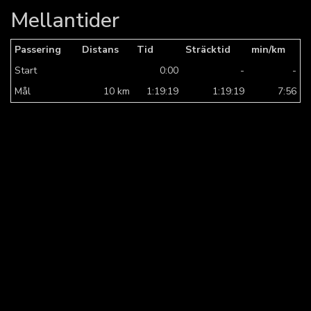
Mellantider
Passering
Distans
Tid
Sträcktid
min/km
Start
0:00
-
-
Mål
10 km
1:19:19
1:19:19
7:56