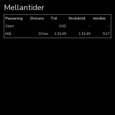
Mellantider
Passering
Distans
Tid
Sträcktid
min/km
Start
0:00
-
-
Mål
10 km
1:32:49
1:32:49
9:17