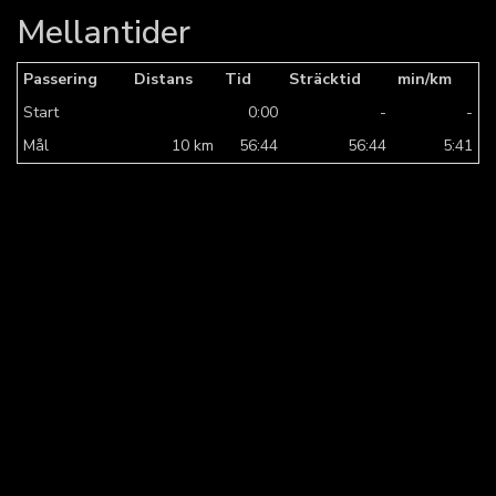
Mellantider
Passering
Distans
Tid
Sträcktid
min/km
Start
0:00
-
-
Mål
10 km
56:44
56:44
5:41