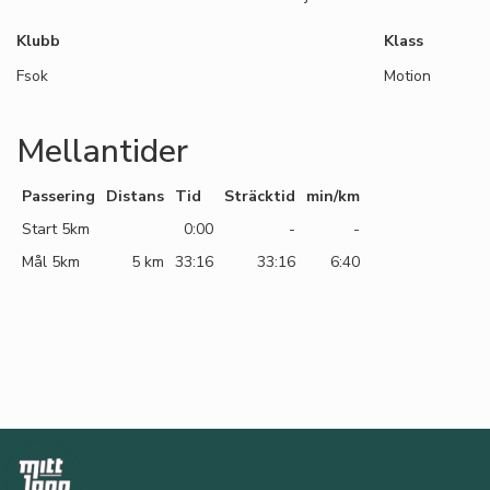
Klubb
Klass
Fsok
Motion
Mellantider
Passering
Distans
Tid
Sträcktid
min/km
Start 5km
0:00
-
-
Mål 5km
5 km
33:16
33:16
6:40