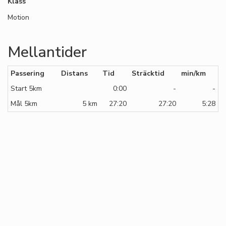
Klass
Motion
Mellantider
Passering
Distans
Tid
Sträcktid
min/km
Start 5km
0:00
-
-
Mål 5km
5 km
27:20
27:20
5:28