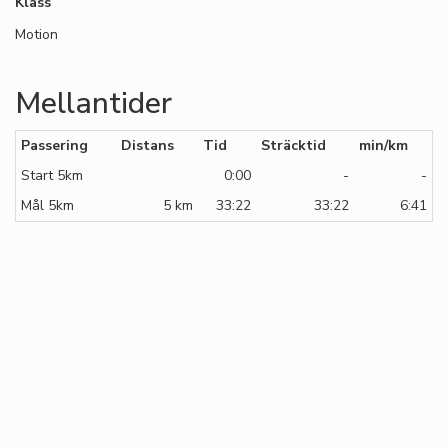
Klass
Motion
Mellantider
Passering
Distans
Tid
Sträcktid
min/km
Start 5km
0:00
-
-
Mål 5km
5 km
33:22
33:22
6:41