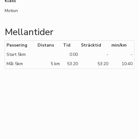
Klass
Motion
Mellantider
Passering
Distans
Tid
Sträcktid
min/km
Start 5km
0:00
-
-
Mål 5km
5 km
53:20
53:20
10:40