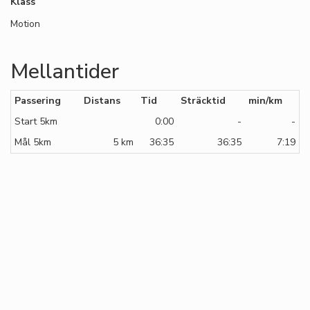
Klass
Motion
Mellantider
Passering
Distans
Tid
Sträcktid
min/km
Start 5km
0:00
-
-
Mål 5km
5 km
36:35
36:35
7:19