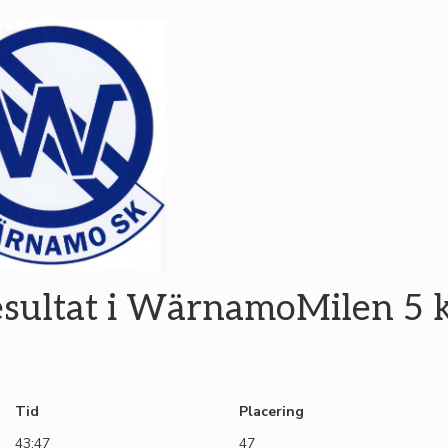
sultat i WärnamoMilen 5
Tid
Placering
43:47
47