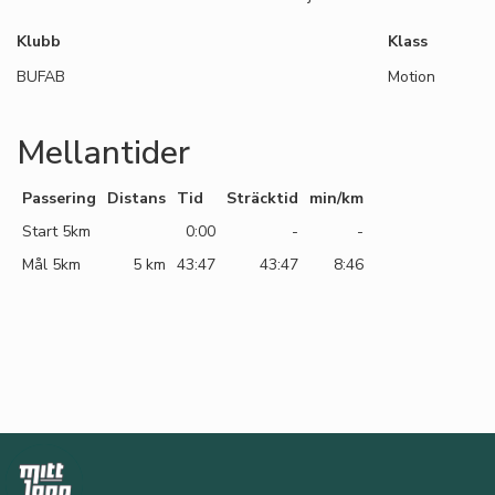
Klubb
Klass
BUFAB
Motion
Mellantider
Passering
Distans
Tid
Sträcktid
min/km
Start 5km
0:00
-
-
Mål 5km
5 km
43:47
43:47
8:46