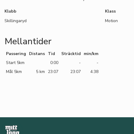
Klubb
Klass
Skillingaryd
Motion
Mellantider
Passering
Distans
Tid
Sträcktid
min/km
Start 5km
0:00
-
-
Mål 5km
5 km
23:07
23:07
4:38