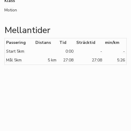
Klass
Motion
Mellantider
Passering
Distans
Tid
Sträcktid
min/km
Start 5km
0:00
-
-
Mål 5km
5 km
27:08
27:08
5:26