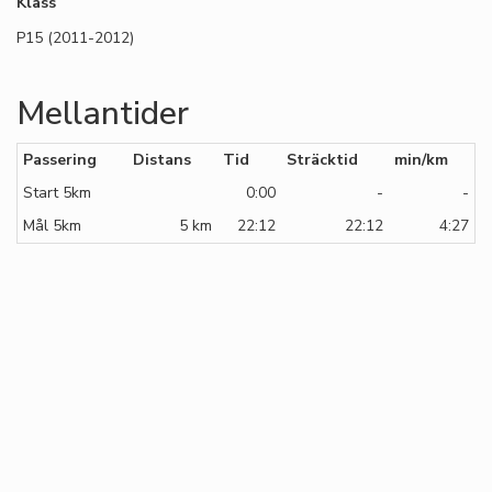
Klass
P15 (2011-2012)
Mellantider
Passering
Distans
Tid
Sträcktid
min/km
Start 5km
0:00
-
-
Mål 5km
5 km
22:12
22:12
4:27