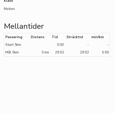
Klass
Motion
Mellantider
Passering
Distans
Tid
Sträcktid
min/km
Start 5km
0:00
-
-
Mål 5km
5 km
29:53
29:53
5:59