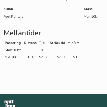
Klubb
Klass
Foot Fighters
Män 10km
Mellantider
Passering
Distans
Tid
Sträcktid
min/km
Start 10km
0:00
-
-
Mål 10km
10 km
52:07
52:07
5:13