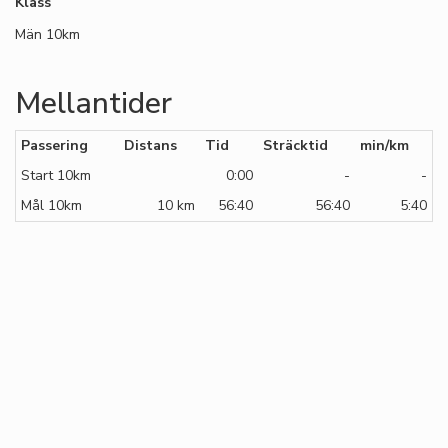
Klass
Män 10km
Mellantider
Passering
Distans
Tid
Sträcktid
min/km
Start 10km
0:00
-
-
Mål 10km
10 km
56:40
56:40
5:40