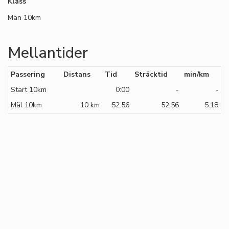
Klass
Män 10km
Mellantider
Passering
Distans
Tid
Sträcktid
min/km
Start 10km
0:00
-
-
Mål 10km
10 km
52:56
52:56
5:18