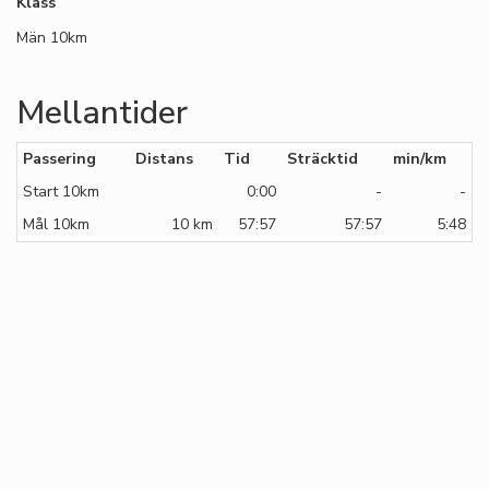
Klass
Män 10km
Mellantider
Passering
Distans
Tid
Sträcktid
min/km
Start 10km
0:00
-
-
Mål 10km
10 km
57:57
57:57
5:48