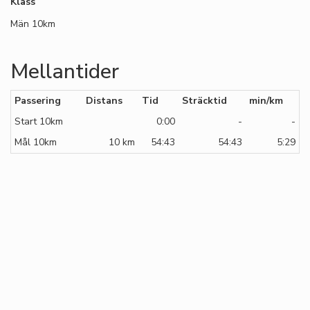
Klass
Män 10km
Mellantider
Passering
Distans
Tid
Sträcktid
min/km
Start 10km
0:00
-
-
Mål 10km
10 km
54:43
54:43
5:29