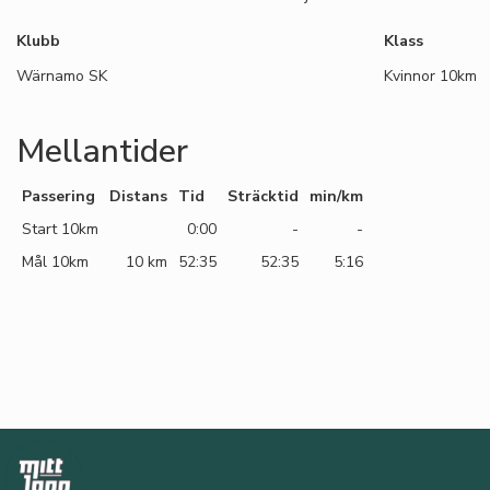
Klubb
Klass
Wärnamo SK
Kvinnor 10km
Mellantider
Passering
Distans
Tid
Sträcktid
min/km
Start 10km
0:00
-
-
Mål 10km
10 km
52:35
52:35
5:16