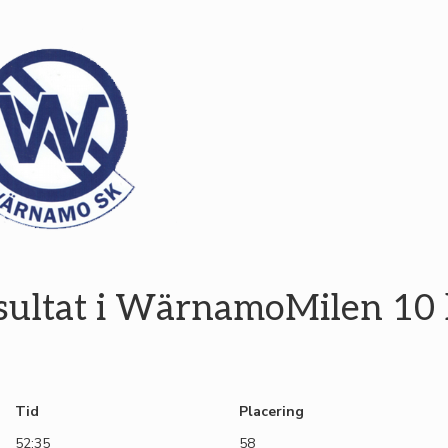
sultat i WärnamoMilen 10
Tid
Placering
52:35
58