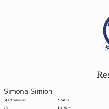
Re
Simona Simion
Startnummer
Status
78
Fullföljt