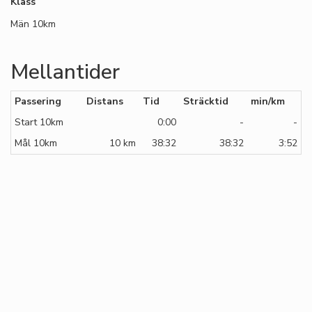
Klass
Män 10km
Mellantider
Passering
Distans
Tid
Sträcktid
min/km
Start 10km
0:00
-
-
Mål 10km
10 km
38:32
38:32
3:52