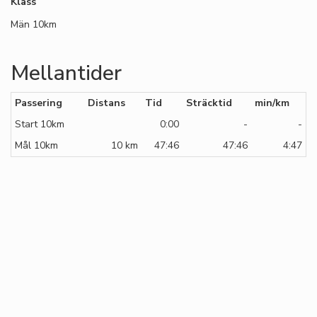
Klass
Män 10km
Mellantider
Passering
Distans
Tid
Sträcktid
min/km
Start 10km
0:00
-
-
Mål 10km
10 km
47:46
47:46
4:47