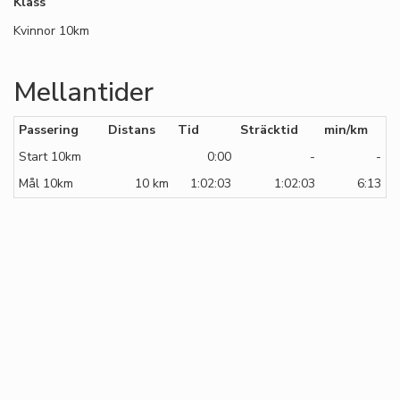
Klass
Kvinnor 10km
Mellantider
Passering
Distans
Tid
Sträcktid
min/km
Start 10km
0:00
-
-
Mål 10km
10 km
1:02:03
1:02:03
6:13